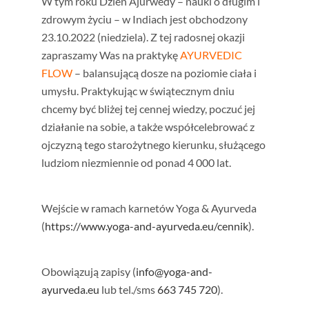
W tym roku Dzień Ajurwedy – nauki o długim i
zdrowym życiu – w Indiach jest obchodzony
23.10.2022 (niedziela). Z tej radosnej okazji
zapraszamy Was na praktykę
AYURVEDIC
FLOW
– balansującą dosze na poziomie ciała i
umysłu. Praktykując w świątecznym dniu
chcemy być bliżej tej cennej wiedzy, poczuć jej
działanie na sobie, a także współcelebrować z
ojczyzną tego starożytnego kierunku, służącego
ludziom niezmiennie od ponad 4 000 lat.
Wejście w ramach karnetów Yoga & Ayurveda
(
https://www.yoga-and-ayurveda.eu/cennik
).
Obowiązują zapisy (
info@yoga-and-
ayurveda.eu
lub tel./sms
663 745 720
).