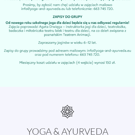
YOGA & AYURVEDA